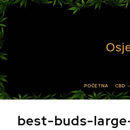
Preskoči
na
sadržaj
Osje
POČETNA
CBD
best-buds-large