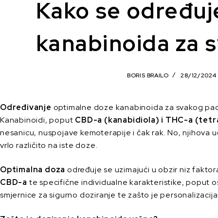
Kako se određuj
kanabinoida za 
BORIS BRAILO
28/12/2024
Određivanje
optimalne doze kanabinoida za svakog pacije
Kanabinoidi, poput
CBD-a (kanabidiola) i THC-a (tet
nesanicu, nuspojave kemoterapije i čak rak. No, njihova uč
vrlo različito na iste doze.
Optimalna doza
određuje se uzimajući u obzir niz faktora
CBD-a
te specifične individualne karakteristike, poput os
smjernice za sigurno doziranje te zašto je personalizacija 