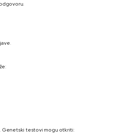
 odgovoru.
jave.
že:
 Genetski testovi mogu otkriti: