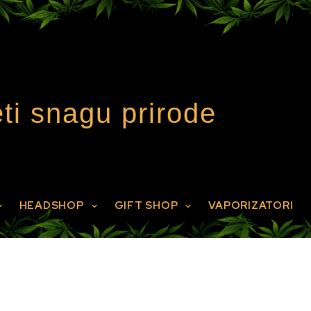
ti snagu prirode
HEADSHOP
GIFT SHOP
VAPORIZATORI