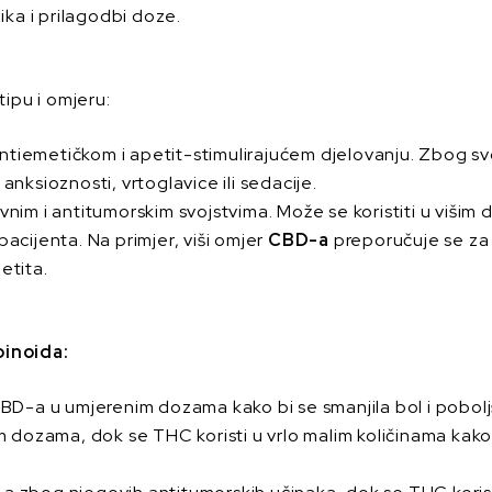
ika i prilagodbi doze.
tipu i omjeru:
tiemetičkom i apetit-stimulirajućem djelovanju. Zbog svo
nksioznosti, vrtoglavice ili sedacije.
nim i antitumorskim svojstvima. Može se koristiti u višim 
cijenta. Na primjer, viši omjer
CBD-a
preporučuje se za 
etita.
binoida:
CBD-a u umjerenim dozama kako bi se smanjila bol i pobolj
m dozama, dok se THC koristi u vrlo malim količinama kako