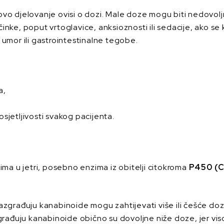
jihovo djelovanje ovisi o dozi. Male doze mogu biti nedovo
nke, poput vrtoglavice, anksioznosti ili sedacije, ako se 
 umor ili gastrointestinalne tegobe.
a,
osjetljivosti svakog pacijenta.
ima u jetri, posebno enzima iz obitelji citokroma
P450 (
azgrađuju kanabinoide mogu zahtijevati više ili češće doze 
azgrađuju kanabinoide obično su dovoljne niže doze, jer v