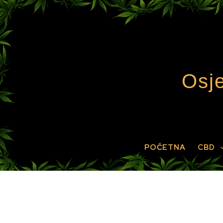
Preskoči
na
sadržaj
Osje
POČETNA
CBD