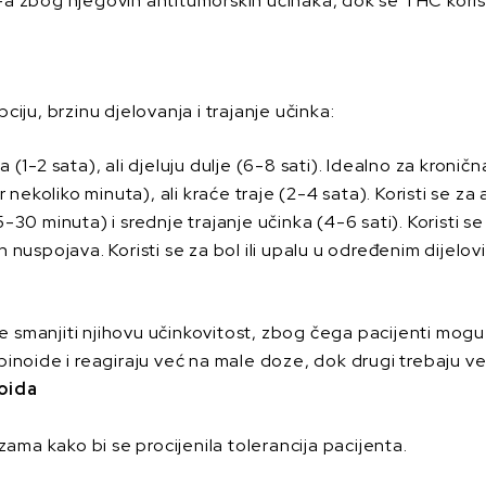
a zbog njegovih antitumorskih učinaka, dok se THC koris
iju, brzinu djelovanja i trajanje učinka:
1-2 sata), ali djeluju dulje (6-8 sati). Idealno za kronična
 nekoliko minuta), ali kraće traje (2-4 sata). Koristi se 
-30 minuta) i srednje trajanje učinka (4-6 sati). Koristi se
nuspojava. Koristi se za bol ili upalu u određenim dijelovi
smanjiti njihovu učinkovitost, zbog čega pacijenti mogu
abinoide i reagiraju već na male doze, dok drugi trebaju već
oida
ama kako bi se procijenila tolerancija pacijenta.