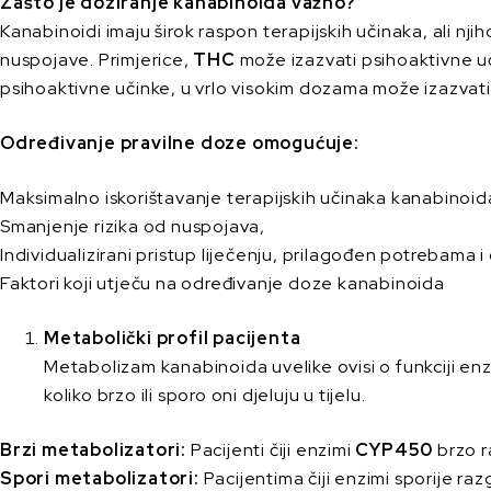
Zašto je doziranje kanabinoida važno?
Kanabinoidi imaju širok raspon terapijskih učinaka, ali n
nuspojave. Primjerice,
THC
može izazvati psihoaktivne uči
psihoaktivne učinke, u vrlo visokim dozama može izazvati
Određivanje pravilne doze omogućuje:
Maksimalno iskorištavanje terapijskih učinaka kanabinoid
Smanjenje rizika od nuspojava,
Individualizirani pristup liječenju, prilagođen potrebama i 
Faktori koji utječu na određivanje doze kanabinoida
Metabolički profil pacijenta
Metabolizam kanabinoida uvelike ovisi o funkciji enz
koliko brzo ili sporo oni djeluju u tijelu.
Brzi metabolizatori:
Pacijenti čiji enzimi
CYP450
brzo r
Spori metabolizatori:
Pacijentima čiji enzimi sporije r