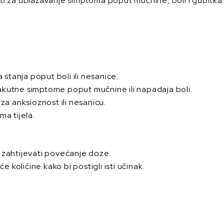
ti za ublažavanje simptoma poput mučnine, boli i gubitka
 stanja poput boli ili nesanice.
za akutne simptome poput mučnine ili napadaja boli.
 za anksioznost ili nesanicu.
ma tijela.
 zahtijevati povećanje doze.
e količine kako bi postigli isti učinak.