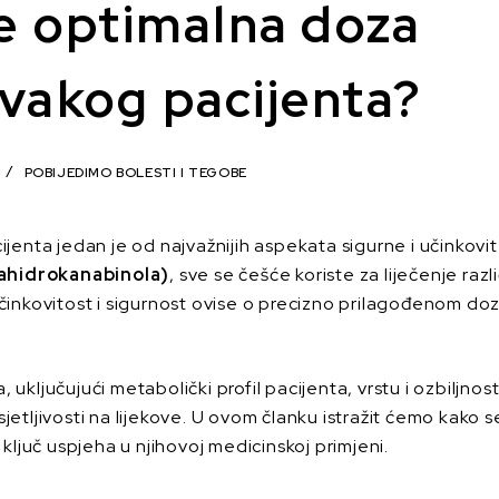
e optimalna doza
svakog pacijenta?
POBIJEDIMO BOLESTI I TEGOBE
nta jedan je od najvažnijih aspekata sigurne i učinkovit
rahidrokanabinola)
, sve se češće koriste za liječenje razl
inkovitost i sigurnost ovise o precizno prilagođenom dozira
, uključujući metabolički profil pacijenta, vrstu i ozbiljn
jetljivosti na lijekove. U ovom članku istražit ćemo kako se
ključ uspjeha u njihovoj medicinskoj primjeni.