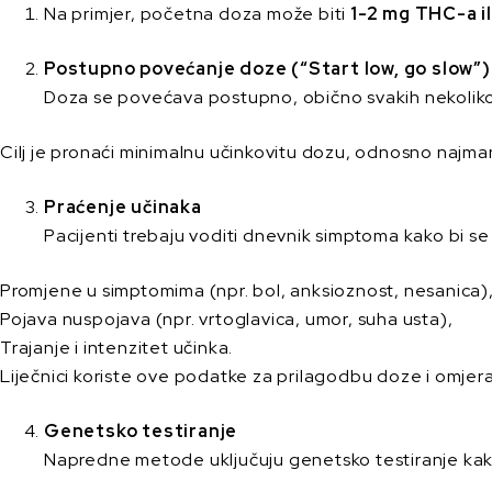
Na primjer, početna doza može biti
1-2 mg THC-a i
Postupno povećanje doze (“Start low, go slow”)
Doza se povećava postupno, obično svakih nekoliko 
Cilj je pronaći minimalnu učinkovitu dozu, odnosno najma
Praćenje učinaka
Pacijenti trebaju voditi dnevnik simptoma kako bi se 
Promjene u simptomima (npr. bol, anksioznost, nesanica)
Pojava nuspojava (npr. vrtoglavica, umor, suha usta),
Trajanje i intenzitet učinka.
Liječnici koriste ove podatke za prilagodbu doze i omjer
Genetsko testiranje
Napredne metode uključuju genetsko testiranje kako b