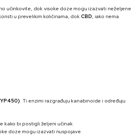
ljno učinkovite, dok visoke doze mogu izazvati neželjene
koristi u prevelikim količinama, dok
CBD
, iako nema
CYP450)
. Ti enzimi razgrađuju kanabinoide i određuju
kako bi postigli željeni učinak.
isoke doze mogu izazvati nuspojave.