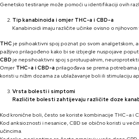
Genetsko testiranje može pomoći u identifikaciji ovih razl
Tip kanabinoida i omjer THC-a i CBD-a
Kanabinoidi imaju različite učinke ovisno o njihovom 
THC
je psihoaktivni spoj poznat po svom analgetskom, an
pažljivo prilagođeno kako bi se izbjegle nuspojave poput a
CBD
je nepsihoaktivni spoj s protuupalnim, neuroprotektiv
Omjer
THC-a i CBD-a
prilagođava se prema potrebama pa
koristi u nižim dozama za ublažavanje boli ili stimulaciju ap
Vrsta bolesti i simptomi
Različite bolesti zahtijevaju različite doze kana
Kod kronične boli, često se koriste kombinacije THC-a i 
Kod anksioznosti i nesanice, CBD se obično koristi u veći
učincima.