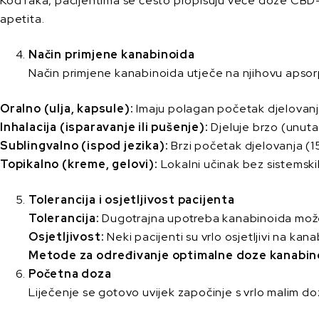
Kod raka, pacijentima se često propisuju veće doze CBD-
apetita.
Način primjene kanabinoida
Način primjene kanabinoida utječe na njihovu apsorpc
Oralno (ulja, kapsule):
Imaju polagan početak djelovanja (
Inhalacija (isparavanje ili pušenje):
Djeluje brzo (unutar
Sublingvalno (ispod jezika):
Brzi početak djelovanja (15
Topikalno (kreme, gelovi):
Lokalni učinak bez sistemskih 
Tolerancija i osjetljivost pacijenta
Tolerancija:
Dugotrajna upotreba kanabinoida može 
Osjetljivost:
Neki pacijenti su vrlo osjetljivi na kan
Metode za određivanje optimalne doze kanabin
Početna doza
Liječenje se gotovo uvijek započinje s vrlo malim doz