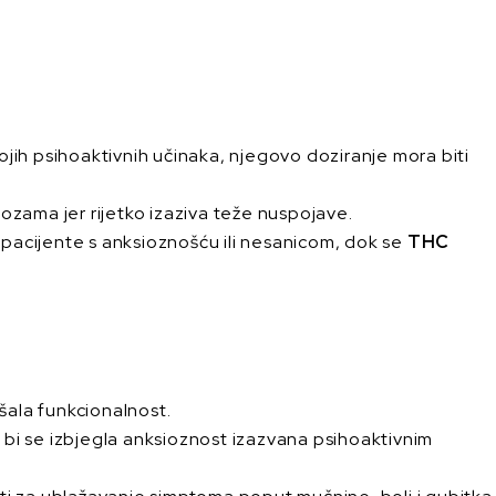
jih psihoaktivnih učinaka, njegovo doziranje mora biti
dozama jer rijetko izaziva teže nuspojave.
pacijente s anksioznošću ili nesanicom, dok se
THC
šala funkcionalnost.
 bi se izbjegla anksioznost izazvana psihoaktivnim