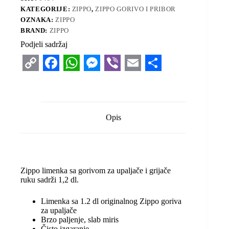
KATEGORIJE:
ZIPPO
,
ZIPPO GORIVO I PRIBOR
OZNAKA:
ZIPPO
BRAND:
ZIPPO
Podjeli sadržaj
C
F
W
M
V
E
S
o
a
h
e
i
m
h
p
c
a
s
b
a
a
Opis
y
e
t
s
e
i
r
L
b
s
e
r
l
e
i
o
A
n
Zippo limenka sa gorivom za upaljače i grijače
n
o
p
g
ruku sadrži 1,2 dl.
k
k
p
e
Limenka sa 1.2 dl originalnog Zippo goriva
r
za upaljače
Brzo paljenje, slab miris
Čisto izgaranje