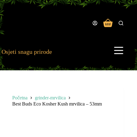
Preskoči
na
sadržaj
Košarica
Osjeti snagu prirode
Početna
grinder-mrvilica
Best Buds Eco Kosher Kush mrvilica – 53mm