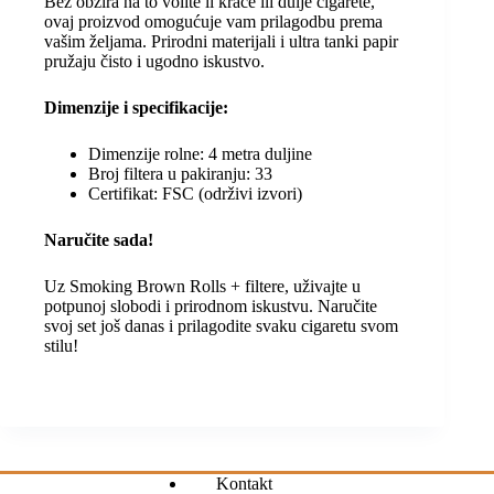
Bez obzira na to volite li kraće ili dulje cigarete,
ovaj proizvod omogućuje vam prilagodbu prema
vašim željama. Prirodni materijali i ultra tanki papir
pružaju čisto i ugodno iskustvo.
Dimenzije i specifikacije:
Dimenzije rolne: 4 metra duljine
Broj filtera u pakiranju: 33
Certifikat: FSC (održivi izvori)
Naručite sada!
Uz Smoking Brown Rolls + filtere, uživajte u
potpunoj slobodi i prirodnom iskustvu. Naručite
svoj set još danas i prilagodite svaku cigaretu svom
stilu!
Kontakt