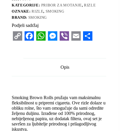
KATEGORIJE:
PRIBOR ZA MOTANJE
,
RIZLE
OZNAKE:
RIZLE
,
SMOKING
BRAND:
SMOKING
Podjeli sadržaj
C
F
W
M
V
E
S
o
a
h
e
i
m
h
p
c
a
s
b
a
a
Opis
y
e
t
s
e
i
r
L
b
s
e
r
l
e
i
o
A
n
Smoking Brown Rolls pružaju vam maksimalnu
n
o
p
g
fleksibilnost u pripremi cigareta. Ove rizle dolaze u
obliku rolne, što vam omogućuje da sami odredite
k
k
p
e
željenu duljinu. Izrađene od 100% prirodnog,
r
nebijeljenog papira, uz dodatak filtera, ovaj set je
savršen za ljubitelje prirodnog i prilagodljivog
iskustva.