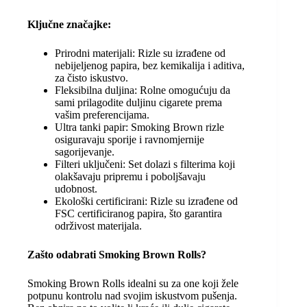
Ključne značajke:
Prirodni materijali: Rizle su izrađene od
nebijeljenog papira, bez kemikalija i aditiva,
za čisto iskustvo.
Fleksibilna duljina: Rolne omogućuju da
sami prilagodite duljinu cigarete prema
vašim preferencijama.
Ultra tanki papir: Smoking Brown rizle
osiguravaju sporije i ravnomjernije
sagorijevanje.
Filteri uključeni: Set dolazi s filterima koji
olakšavaju pripremu i poboljšavaju
udobnost.
Ekološki certificirani: Rizle su izrađene od
FSC certificiranog papira, što garantira
održivost materijala.
Zašto odabrati Smoking Brown Rolls?
Smoking Brown Rolls idealni su za one koji žele
potpunu kontrolu nad svojim iskustvom pušenja.