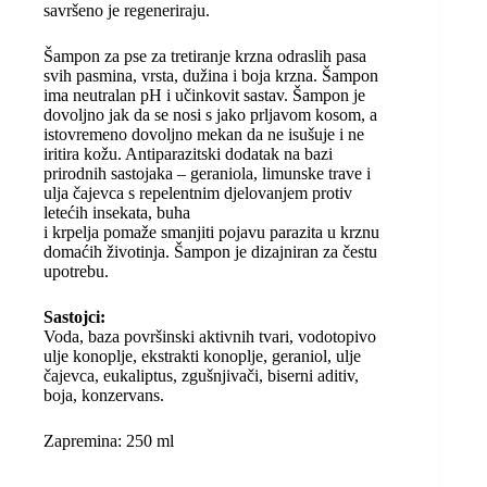
savršeno je regeneriraju.
Šampon za pse za tretiranje krzna odraslih pasa
svih pasmina, vrsta, dužina i boja krzna. Šampon
ima neutralan pH i učinkovit sastav. Šampon je
dovoljno jak da se nosi s jako prljavom kosom, a
istovremeno dovoljno mekan da ne isušuje i ne
iritira kožu. Antiparazitski dodatak na bazi
prirodnih sastojaka – geraniola, limunske trave i
ulja čajevca s repelentnim djelovanjem protiv
letećih insekata, buha
i krpelja pomaže smanjiti pojavu parazita u krznu
domaćih životinja. Šampon je dizajniran za čestu
upotrebu.
Sastojci:
Voda, baza površinski aktivnih tvari, vodotopivo
ulje konoplje, ekstrakti konoplje, geraniol, ulje
čajevca, eukaliptus, zgušnjivači, biserni aditiv,
boja, konzervans.
Zapremina: 250 ml