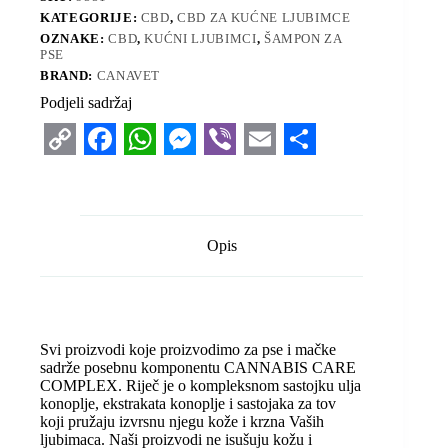
KATEGORIJE:
CBD
,
CBD ZA KUĆNE LJUBIMCE
OZNAKE:
CBD
,
KUĆNI LJUBIMCI
,
ŠAMPON ZA
PSE
BRAND:
CANAVET
Podjeli sadržaj
C
F
W
M
V
E
S
o
a
h
e
i
m
h
p
c
a
s
b
a
a
Opis
y
e
t
s
e
i
r
L
b
s
e
r
l
e
i
o
A
n
Svi proizvodi koje proizvodimo za pse i mačke
n
o
p
g
sadrže posebnu komponentu CANNABIS CARE
COMPLEX. Riječ je o kompleksnom sastojku ulja
k
k
p
e
konoplje, ekstrakata konoplje i sastojaka za tov
r
koji pružaju izvrsnu njegu kože i krzna Vaših
ljubimaca. Naši proizvodi ne isušuju kožu i