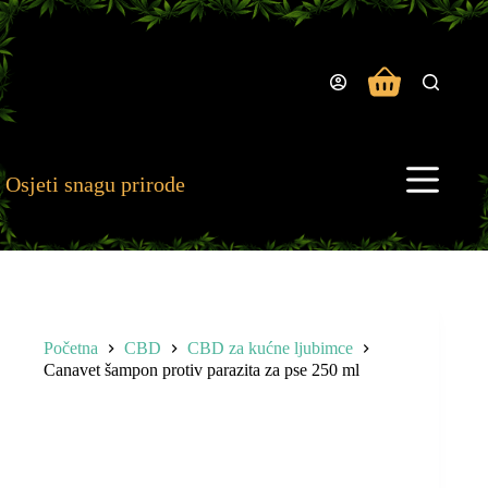
Preskoči
na
sadržaj
Košarica
Osjeti snagu prirode
Početna
CBD
CBD za kućne ljubimce
Canavet šampon protiv parazita za pse 250 ml