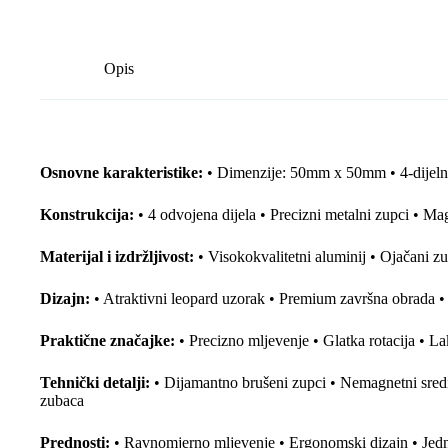
Opis
Osnovne karakteristike:
• Dimenzije: 50mm x 50mm • 4-dijelna 
Konstrukcija:
• 4 odvojena dijela • Precizni metalni zupci • M
Materijal i izdržljivost:
• Visokokvalitetni aluminij • Ojačani z
Dizajn:
• Atraktivni leopard uzorak • Premium završna obrada •
Praktične značajke:
• Precizno mljevenje • Glatka rotacija • L
Tehnički detalji:
• Dijamantno brušeni zupci • Nemagnetni središ
zubaca
Prednosti:
• Ravnomjerno mljevenje • Ergonomski dizajn • Jed