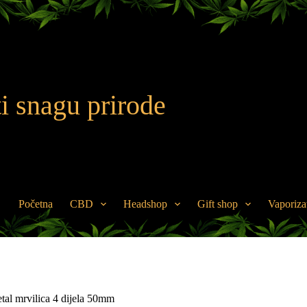
i snagu prirode
Početna
CBD
Headshop
Gift shop
Vaporiza
l mrvilica 4 dijela 50mm