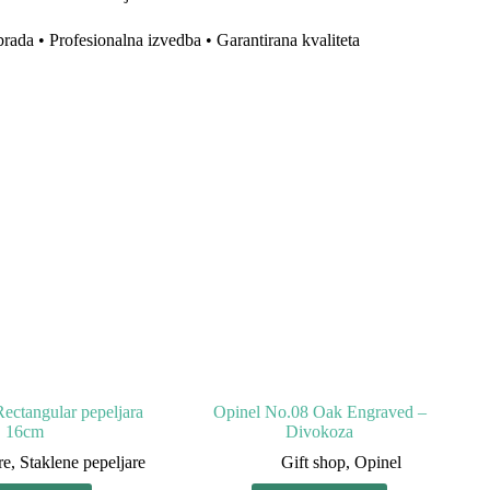
ada • Profesionalna izvedba • Garantirana kvaliteta
ctangular pepeljara
Opinel No.08 Oak Engraved –
16cm
Divokoza
re
,
Staklene pepeljare
Gift shop
,
Opinel