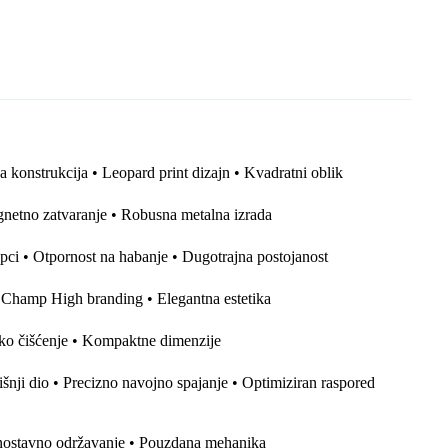
L
b
s
e
r
l
e
i
o
A
n
n
o
p
g
k
k
p
e
r
konstrukcija • Leopard print dizajn • Kvadratni oblik
agnetno zatvaranje • Robusna metalna izrada
upci • Otpornost na habanje • Dugotrajna postojanost
 Champ High branding • Elegantna estetika
ako čišćenje • Kompaktne dimenzije
nji dio • Precizno navojno spajanje • Optimiziran raspored
nostavno održavanje • Pouzdana mehanika