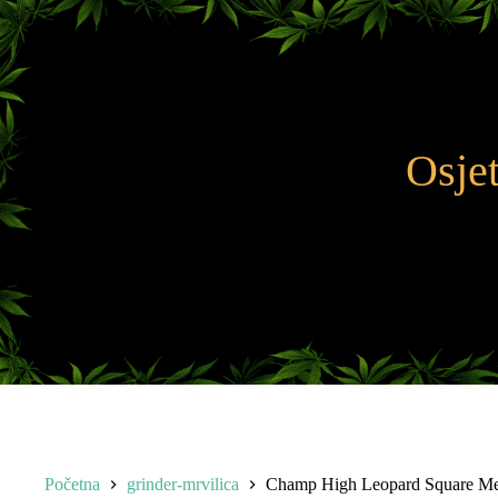
Preskoči
na
sadržaj
Osjet
Početna
grinder-mrvilica
Champ High Leopard Square Meta