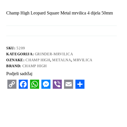
Champ High Leopard Square Metal mrvilica 4 dijela 50mm
SKU:
5209
KATEGORIJA:
GRINDER-MRVILICA
OZNAKE:
CHAMP HIGH
,
METALNA
,
MRVILICA
BRAND:
CHAMP HIGH
Podjeli sadržaj
C
F
W
M
V
E
S
o
a
h
e
i
m
h
p
c
a
s
b
a
a
y
e
t
s
e
i
r