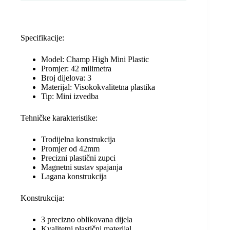
n
o
p
g
k
k
p
e
Specifikacije:
r
Model: Champ High Mini Plastic
Promjer: 42 milimetra
Broj dijelova: 3
Materijal: Visokokvalitetna plastika
Tip: Mini izvedba
Tehničke karakteristike:
Trodijelna konstrukcija
Promjer od 42mm
Precizni plastični zupci
Magnetni sustav spajanja
Lagana konstrukcija
Konstrukcija:
3 precizno oblikovana dijela
Kvalitetni plastični materijal