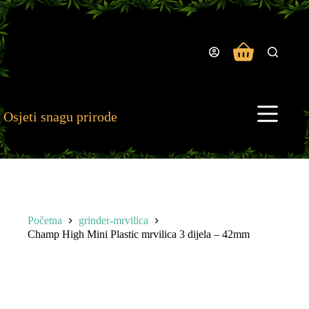
Preskoči
na
sadržaj
Košarica
Osjeti snagu prirode
Početna
grinder-mrvilica
Champ High Mini Plastic mrvilica 3 dijela – 42mm