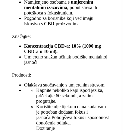
Namijenjeno osobama s
umjerenim
mentalnim izazovima
, poput stresa ili
poteškoća s fokusiranjem.
Pogodno za korisnike koji već imaju
iskustvo s
CBD
proizvodima.
Značajke:
Koncentracija CBD-a: 10% (1000 mg
CBD-a u 10 ml).
Umjereno snažan učinak podrške mentalnoj
jasnoći.
Prednosti:
Olakšava suočavanje s umjerenim stresom.
Kapnite nekoliko kapi ispod jezika,
pričekajte 60 sekundi, a zatim
progutajte.
Koristite ulje tijekom dana kada vam
je potreban dodatan fokus i
jasnoća.Poboljšava fokus i sposobnost
donošenja odluka.
Doziranje