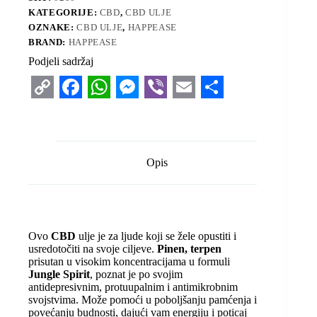
KATEGORIJE:
CBD
,
CBD ULJE
OZNAKE:
CBD ULJE
,
HAPPEASE
BRAND:
HAPPEASE
Podjeli sadržaj
C
F
W
M
V
E
S
o
a
h
e
i
m
h
p
c
a
s
b
a
a
Opis
y
e
t
s
e
i
r
L
b
s
e
r
l
e
i
o
A
n
Ovo
CBD
ulje je za ljude koji se žele opustiti i
n
o
p
g
usredotočiti na svoje ciljeve.
Pinen, terpen
prisutan u visokim koncentracijama u formuli
k
k
p
e
Jungle Spirit
, poznat je po svojim
r
antidepresivnim, protuupalnim i antimikrobnim
svojstvima. Može pomoći u poboljšanju pamćenja i
povećanju budnosti, dajući vam energiju i poticaj