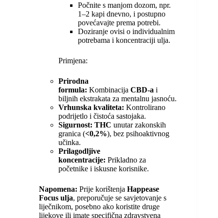
Počnite s manjom dozom, npr.
1–2 kapi dnevno, i postupno
povećavajte prema potrebi.
Doziranje ovisi o individualnim
potrebama i koncentraciji ulja.
Primjena:
Prirodna
formula:
Kombinacija
CBD-a
i
biljnih ekstrakata za mentalnu jasnoću.
Vrhunska kvaliteta:
Kontrolirano
podrijetlo i čistoća sastojaka.
Sigurnost:
THC
unutar zakonskih
granica (
<0,2%
), bez psihoaktivnog
učinka.
Prilagodljive
koncentracije:
Prikladno za
početnike i iskusne korisnike.
Napomena:
Prije korištenja
Happease
Focus ulja
, preporučuje se savjetovanje s
liječnikom, posebno ako koristite druge
lijekove ili imate specifična zdravstvena