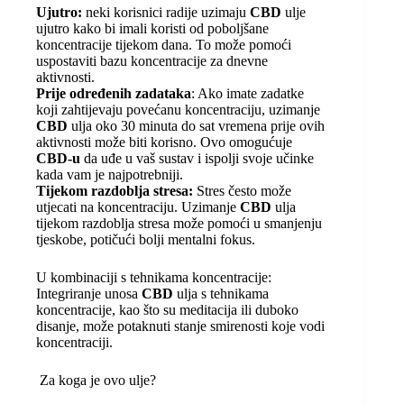
Ujutro:
neki korisnici radije uzimaju
CBD
ulje
ujutro kako bi imali koristi od poboljšane
koncentracije tijekom dana. To može pomoći
uspostaviti bazu koncentracije za dnevne
aktivnosti.
Prije određenih zadataka
: Ako imate zadatke
koji zahtijevaju povećanu koncentraciju, uzimanje
CBD
ulja oko 30 minuta do sat vremena prije ovih
aktivnosti može biti korisno. Ovo omogućuje
CBD-u
da uđe u vaš sustav i ispolji svoje učinke
kada vam je najpotrebniji.
Tijekom razdoblja stresa:
Stres često može
utjecati na koncentraciju. Uzimanje
CBD
ulja
tijekom razdoblja stresa može pomoći u smanjenju
tjeskobe, potičući bolji mentalni fokus.
U kombinaciji s tehnikama koncentracije:
Integriranje unosa
CBD
ulja s tehnikama
koncentracije, kao što su meditacija ili duboko
disanje, može potaknuti stanje smirenosti koje vodi
koncentraciji.
Za koga je ovo ulje?