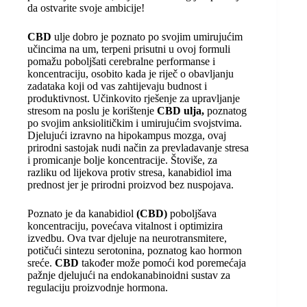
da ostvarite svoje ambicije!
CBD
ulje dobro je poznato po svojim umirujućim
učincima na um, terpeni prisutni u ovoj formuli
pomažu poboljšati cerebralne performanse i
koncentraciju, osobito kada je riječ o obavljanju
zadataka koji od vas zahtijevaju budnost i
produktivnost. Učinkovito rješenje za upravljanje
stresom na poslu je korištenje
CBD ulja,
poznatog
po svojim anksiolitičkim i umirujućim svojstvima.
Djelujući izravno na hipokampus mozga, ovaj
prirodni sastojak nudi način za prevladavanje stresa
i promicanje bolje koncentracije. Štoviše, za
razliku od lijekova protiv stresa, kanabidiol ima
prednost jer je prirodni proizvod bez nuspojava.
Poznato je da kanabidiol
(CBD)
poboljšava
koncentraciju, povećava vitalnost i optimizira
izvedbu. Ova tvar djeluje na neurotransmitere,
potičući sintezu serotonina, poznatog kao hormon
sreće.
CBD
također može pomoći kod poremećaja
pažnje djelujući na endokanabinoidni sustav za
regulaciju proizvodnje hormona.