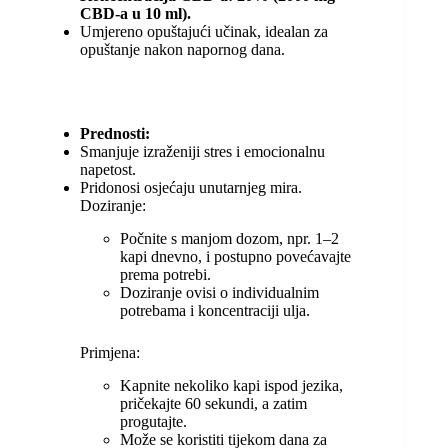
CBD-a u 10 ml).
Umjereno opuštajući učinak, idealan za
opuštanje nakon napornog dana.
Prednosti:
Smanjuje izraženiji stres i emocionalnu
napetost.
Pridonosi osjećaju unutarnjeg mira.
Doziranje:
Počnite s manjom dozom, npr. 1–2
kapi dnevno, i postupno povećavajte
prema potrebi.
Doziranje ovisi o individualnim
potrebama i koncentraciji ulja.
Primjena:
Kapnite nekoliko kapi ispod jezika,
pričekajte 60 sekundi, a zatim
progutajte.
Može se koristiti tijekom dana za