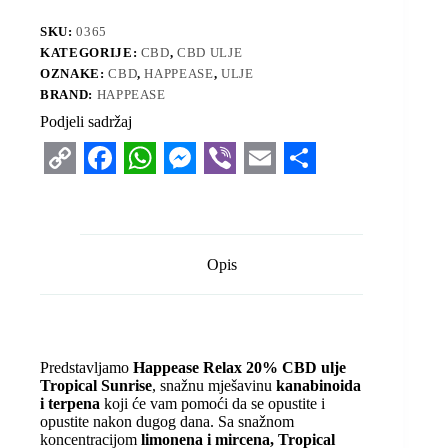
SKU:
0365
KATEGORIJE:
CBD
,
CBD ULJE
OZNAKE:
CBD
,
HAPPEASE
,
ULJE
BRAND:
HAPPEASE
Podjeli sadržaj
C
F
W
M
V
E
S
o
a
h
e
i
m
h
p
c
a
s
b
a
a
Opis
y
e
t
s
e
i
r
L
b
s
e
r
l
e
i
o
A
n
Predstavljamo
Happease Relax 20% CBD ulje
n
o
p
g
Tropical Sunrise
, snažnu mješavinu
kanabinoida
i terpena
koji će vam pomoći da se opustite i
k
k
p
e
opustite nakon dugog dana. Sa snažnom
r
koncentracijom
limonena i mircena, Tropical