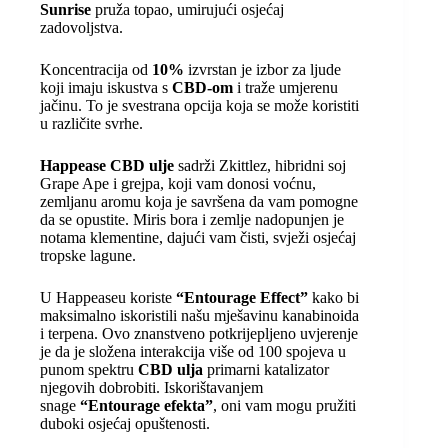
Sunrise
pruža topao, umirujući osjećaj
zadovoljstva.
Koncentracija od
10%
izvrstan je izbor za ljude
koji imaju iskustva s
CBD-om
i traže umjerenu
jačinu. To je svestrana opcija koja se može koristiti
u različite svrhe.
Happease CBD ulje
sadrži Zkittlez, hibridni soj
Grape Ape i grejpa, koji vam donosi voćnu,
zemljanu aromu koja je savršena da vam pomogne
da se opustite. Miris bora i zemlje nadopunjen je
notama klementine, dajući vam čisti, svježi osjećaj
tropske lagune.
U Happeaseu koriste
“Entourage Effect”
kako bi
maksimalno iskoristili našu mješavinu kanabinoida
i terpena. Ovo znanstveno potkrijepljeno uvjerenje
je da je složena interakcija više od 100 spojeva u
punom spektru
CBD ulja
primarni katalizator
njegovih dobrobiti. Iskorištavanjem
snage
“Entourage efekta”
, oni vam mogu pružiti
duboki osjećaj opuštenosti.