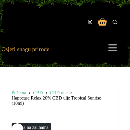
Preskoči
na
sadržaj
Košarica
Osjeti snagu prirode
Početna
CBD
CBD ulje
Happease Relax 20% CBD ulje Tropical Sunrise
(10ml)
Nema na zalihama