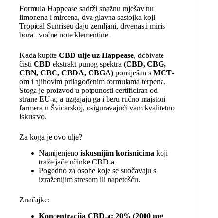
Formula Happease sadrži snažnu mješavinu
limonena i mircena, dva glavna sastojka koji
Tropical Sunriseu daju zemljani, drvenasti miris
bora i voćne note klementine.
Kada kupite
CBD ulje uz Happease
, dobivate
čisti
CBD
ekstrakt punog spektra
(CBD, CBG,
CBN, CBC, CBDA, CBGA)
pomiješan s
MCT
-
om i njihovim prilagođenim formulama terpena.
Stoga je proizvod u potpunosti certificiran od
strane EU-a, a uzgajaju ga i beru ručno majstori
farmera u Švicarskoj, osiguravajući vam kvalitetno
iskustvo.
Za koga je ovo ulje?
Namijenjeno
iskusnijim korisnicima
koji
traže jače učinke CBD-a.
Pogodno za osobe koje se suočavaju s
izraženijim stresom ili napetošću.
Značajke:
Koncentracija CBD-a: 20% (2000 mg