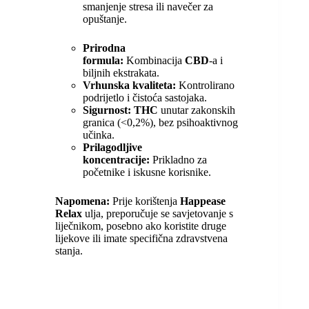
smanjenje stresa ili navečer za
opuštanje.
Prirodna
formula:
Kombinacija
CBD
-a i
biljnih ekstrakata.
Vrhunska kvaliteta:
Kontrolirano
podrijetlo i čistoća sastojaka.
Sigurnost:
THC
unutar zakonskih
granica (<0,2%), bez psihoaktivnog
učinka.
Prilagodljive
koncentracije:
Prikladno za
početnike i iskusne korisnike.
Napomena:
Prije korištenja
Happease
Relax
ulja, preporučuje se savjetovanje s
liječnikom, posebno ako koristite druge
lijekove ili imate specifična zdravstvena
stanja.