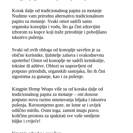
Korak dalje od tradicionalnog papira za motanje
Nudimo vam prirodnu alternativu tradicionalnom
papiru za motanje. Svaki omot sadrži samo
organsku konoplju i vodu, što ga čini zdravijim
izborom za kupce koji traže prirodnije i poboljšano
iskustvo pušenja.
Svaki od ovih obloga od konoplje savršen je za
obične korisnike, ljubitelje zabava i svakodnevnu
upotrebu! Omot od konoplje ne sadrži kemikalije,
toksine ili aditive. Oblozi su napravljeni od
potpuno prirodnih, organskih sastojaka, što ih čini
sigurnima za gutanje, kao i za pušenje.
Kingpin Hemp Wraps više su od koraka dalje od
tradicionalnog papira za motanje – oni donose
potpuno novu razinu umotavanja biljaka i iskustva
pušenja. Ravnomjerno gore, ne lome se i uvijek
odlično mirišu. Osim toga, zamoti imaju pravu
količinu prostora za spakirati sve vaše omiljene
biljke i cvijeće!