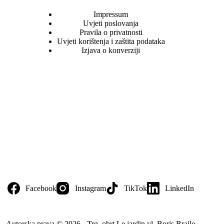
Impressum
Uvjeti poslovanja
Pravila o privatnosti
Uvjeti korištenja i zaštita podataka
Izjava o konverziji
Facebook
Instagram
TikTok
LinkedIn
Autorska prava © 2026 - Trg. obrt Le jardin vl. Boris Brailo