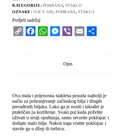
KATEGORIJE:
POHRANA
,
STAKLO
OZNAKE:
JUICY JAY
,
POHRANA
,
STAKLO
Podjeli sadržaj
C
F
W
M
V
E
S
o
a
h
e
i
m
h
p
c
a
s
b
a
a
Opis
y
e
t
s
e
i
r
L
b
s
e
r
l
e
i
o
A
n
Ova mala i prijenosna staklena posuda najbolji je
n
o
p
g
način za pohranjivanje začinskog bilja i drugih
prerađenih biljaka. Lako ga je nositi i također je
k
k
p
e
praktičan za korištenje. Svaki put kada poželite
r
uživati ​​u sesiji opuštanja, samo otvorite poklopac i
dodajte malo bilja. Nakon toga vratite poklopac i
stavite ga u džep ili torbicu.