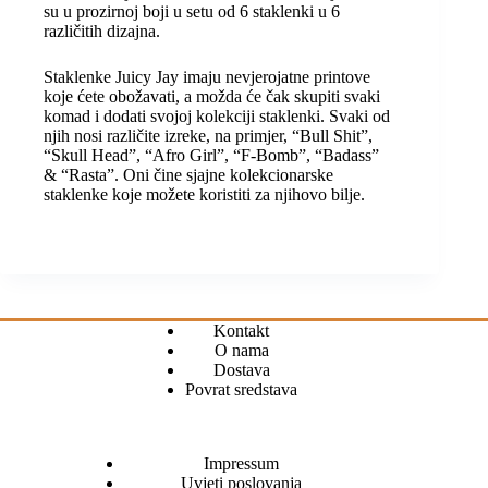
su u prozirnoj boji u setu od 6 staklenki u 6
različitih dizajna.
Staklenke Juicy Jay imaju nevjerojatne printove
koje ćete obožavati, a možda će čak skupiti svaki
komad i dodati svojoj kolekciji staklenki. Svaki od
njih nosi različite izreke, na primjer, “Bull Shit”,
“Skull Head”, “Afro Girl”, “F-Bomb”, “Badass”
& “Rasta”. Oni čine sjajne kolekcionarske
staklenke koje možete koristiti za njihovo bilje.
Kontakt
O nama
Dostava
Povrat sredstava
Impressum
Uvjeti poslovanja