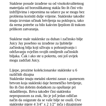
Staklene posude izrađene su od visokokvalitetnog
materijala od borosilikatnog stakla što ih čini vrlo
izdržljivima i otpornima na udarce pa se mogu bez
problema koristiti dulje vrijeme. Staklenke također
imaju izvrstan učinak brtvljenja na poklopcu, tako
da nema potrebe za bilo kakvim ljepilom ili trakom
prilikom zatvaranja.
Staklene male staklenke za duhan i začinsko bilje
Juicy Jay posebno su izrađene za ljubitelje
začinskog bilja koji uživaju u pohranjivanju i
održavanju svježim svojih omiljenih začinskih
biljaka. Čak i ako ste u pokretu, oni još uvijek
mogu zadržati Juicy.
Lijepe, prozirne kolekcionarske staklenke u 6
različitih dizajna
Staklenke imaju metalni okretni zasun s gumenom
brtvom koja staklenki daje hermetičko brtvljenje,
što ih čini dobrim dodatkom za opuštanje pri
skladištenju. Brtva također čini staklenku
nepropusnom za zrak, što je još jedan odličan
način da osigurate da se vaše bilje ne osuši. Ove
staklenke mjere 4 3/4″ x 2 1/2″ inča i dizajnirane