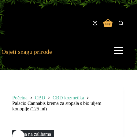
Preskoči
na
sadržaj
Košarica
Osjeti snagu prirode
Početna
CBD
CBD kozmetika
Palacio Cannabis krema za stopala s bio uljem
konoplje (125 ml)
Nema na zalihama