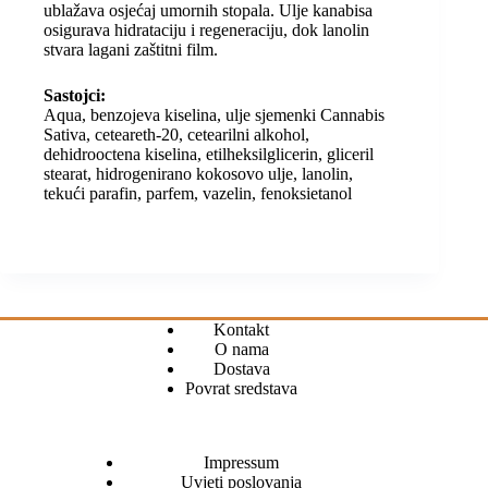
ublažava osjećaj umornih stopala. Ulje kanabisa
osigurava hidrataciju i regeneraciju, dok lanolin
stvara lagani zaštitni film.
Sastojci:
Aqua, benzojeva kiselina, ulje sjemenki Cannabis
Sativa, ceteareth-20, cetearilni alkohol,
dehidrooctena kiselina, etilheksilglicerin, gliceril
stearat, hidrogenirano kokosovo ulje, lanolin,
tekući parafin, parfem, vazelin, fenoksietanol
Kontakt
O nama
Dostava
Povrat sredstava
Impressum
Uvjeti poslovanja