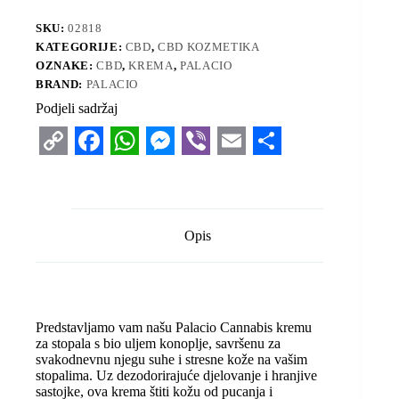
SKU:
02818
KATEGORIJE:
CBD
,
CBD KOZMETIKA
OZNAKE:
CBD
,
KREMA
,
PALACIO
BRAND:
PALACIO
Podjeli sadržaj
C
F
W
M
V
E
S
o
a
h
e
i
m
h
p
c
a
s
b
a
a
Opis
y
e
t
s
e
i
r
L
b
s
e
r
l
e
i
o
A
n
Predstavljamo vam našu Palacio Cannabis kremu
n
o
p
g
za stopala s bio uljem konoplje, savršenu za
svakodnevnu njegu suhe i stresne kože na vašim
k
k
p
e
stopalima. Uz dezodorirajuće djelovanje i hranjive
r
sastojke, ova krema štiti kožu od pucanja i