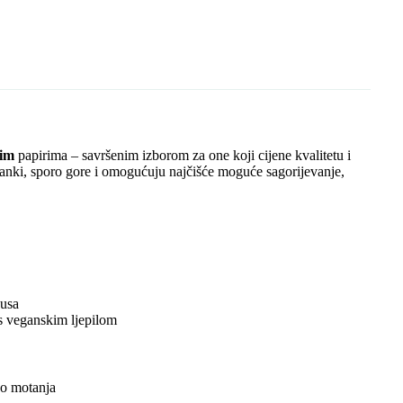
L
b
s
e
r
l
e
i
o
A
n
n
o
p
g
k
k
p
e
r
lim
papirima – savršenim izborom za one koji cijene kvalitetu i
ra tanki, sporo gore i omogućuju najčišće moguće sagorijevanje,
kusa
s veganskim ljepilom
vo motanja