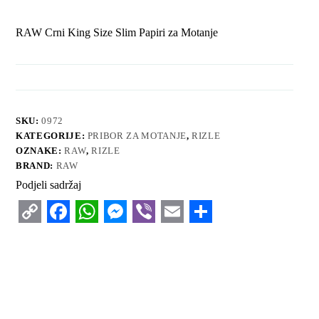
RAW Crni King Size Slim Papiri za Motanje
SKU:
0972
KATEGORIJE:
PRIBOR ZA MOTANJE
,
RIZLE
OZNAKE:
RAW
,
RIZLE
BRAND:
RAW
Podjeli sadržaj
C
F
W
M
V
E
S
o
a
h
e
i
m
h
p
c
a
s
b
a
a
y
e
t
s
e
i
r