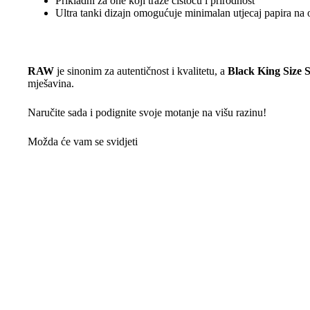
Prikladni za one koji traže čistoću i prirodnost
Ultra tanki dizajn omogućuje minimalan utjecaj papira na
RAW
je sinonim za autentičnost i kvalitetu, a
Black King Size 
mješavina.
Naručite sada i podignite svoje motanje na višu razinu!
Možda će vam se svidjeti