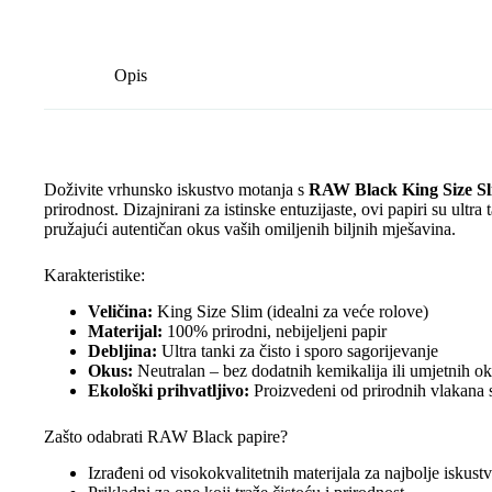
Opis
Doživite vrhunsko iskustvo motanja s
RAW Black King Size S
prirodnost. Dizajnirani za istinske entuzijaste, ovi papiri su ult
pružajući autentičan okus vaših omiljenih biljnih mješavina.
Karakteristike:
Veličina:
King Size Slim (idealni za veće rolove)
Materijal:
100% prirodni, nebijeljeni papir
Debljina:
Ultra tanki za čisto i sporo sagorijevanje
Okus:
Neutralan – bez dodatnih kemikalija ili umjetnih o
Ekološki prihvatljivo:
Proizvedeni od prirodnih vlakana 
Zašto odabrati RAW Black papire?
Izrađeni od visokokvalitetnih materijala za najbolje iskust