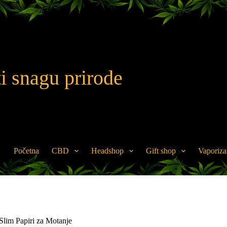
i snagu prirode
Početna
CBD
Headshop
Gift shop
Vaporiza
lim Papiri za Motanje