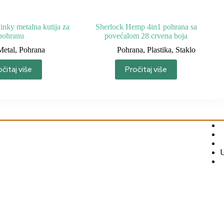
nky metalna kutija za
Sherlock Hemp 4in1 pohrana sa
pohranu
povećalom 28 crvena boja
Metal
,
Pohrana
Pohrana
,
Plastika
,
Staklo
čitaj više
Pročitaj više
U