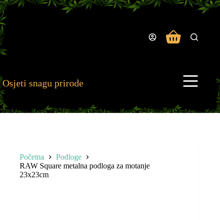
Preskoči
na
sadržaj
Košarica
Osjeti snagu prirode
Početna
Podloge
RAW Square metalna podloga za motanje
23x23cm