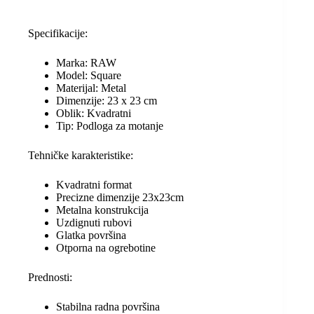
i
o
A
n
Specifikacije:
n
o
p
g
k
k
p
e
Marka: RAW
Model: Square
r
Materijal: Metal
Dimenzije: 23 x 23 cm
Oblik: Kvadratni
Tip: Podloga za motanje
Tehničke karakteristike:
Kvadratni format
Precizne dimenzije 23x23cm
Metalna konstrukcija
Uzdignuti rubovi
Glatka površina
Otporna na ogrebotine
Prednosti:
Stabilna radna površina