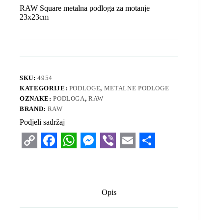
RAW Square metalna podloga za motanje
23x23cm
SKU:
4954
KATEGORIJE:
PODLOGE
,
METALNE PODLOGE
OZNAKE:
PODLOGA
,
RAW
BRAND:
RAW
Podjeli sadržaj
C
F
W
M
V
E
S
o
a
h
e
i
m
h
p
c
a
s
b
a
a
Opis
y
e
t
s
e
i
r
L
b
s
e
r
l
e