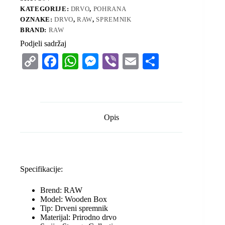
KATEGORIJE:
DRVO
,
POHRANA
OZNAKE:
DRVO
,
RAW
,
SPREMNIK
BRAND:
RAW
Podjeli sadržaj
C
Fa
W
M
Vi
E
S
op
ce
ha
es
be
m
ha
y
bo
ts
se
r
ail
re
Li
ok
A
ng
Opis
nk
pp
er
Specifikacije:
Brend: RAW
Model: Wooden Box
Tip: Drveni spremnik
Materijal: Prirodno drvo