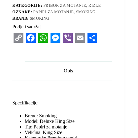
KATEGORIJE:
PRIBOR ZA MOTANJE
,
RIZLE
OZNAKE:
PAPIRI ZA MOTANJE
,
SMOKING
BRAND:
SMOKING
Podjeli sadržaj
C
F
W
M
V
E
S
o
a
h
e
i
m
h
p
c
a
s
b
a
a
Opis
y
e
t
s
e
i
r
L
b
s
e
r
l
e
i
o
A
n
Specifikacije:
n
o
p
g
k
k
p
e
Brend: Smoking
Model: Deluxe King Size
r
Tip: Papiri za motanje
Veličina: King Size
Kategorija: Premium papiri