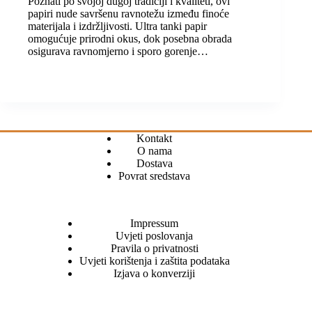
Poznati po svojoj dugoj tradiciji i kvaliteti, ovi
papiri nude savršenu ravnotežu između finoće
materijala i izdržljivosti. Ultra tanki papir
omogućuje prirodni okus, dok posebna obrada
osigurava ravnomjerno i sporo gorenje…
Kontakt
O nama
Dostava
Povrat sredstava
Impressum
Uvjeti poslovanja
Pravila o privatnosti
Uvjeti korištenja i zaštita podataka
Izjava o konverziji