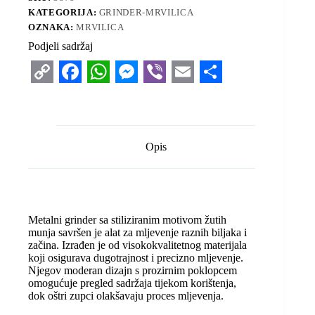
KATEGORIJA:
GRINDER-MRVILICA
OZNAKA:
MRVILICA
Podjeli sadržaj
C
F
W
M
V
E
S
o
a
h
e
i
m
h
p
c
a
s
b
a
a
Opis
y
e
t
s
e
i
r
L
b
s
e
r
l
e
i
o
A
n
Metalni grinder sa stiliziranim motivom žutih
n
o
p
g
munja savršen je alat za mljevenje raznih biljaka i
začina. Izrađen je od visokokvalitetnog materijala
k
k
p
e
koji osigurava dugotrajnost i precizno mljevenje.
r
Njegov moderan dizajn s prozirnim poklopcem
omogućuje pregled sadržaja tijekom korištenja,
dok oštri zupci olakšavaju proces mljevenja.