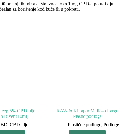
0 pristojnih udisaja, što iznosi oko 1 mg CBD-a po udisaju.
dealan za korištenje kod kuće ili u pokretu.
leep 5% CBD ulje
RAW & Kingpin Mafioso Large
n River (10ml)
Plastic podloga
CBD
,
CBD ulje
Plastične podloge
,
Podloge