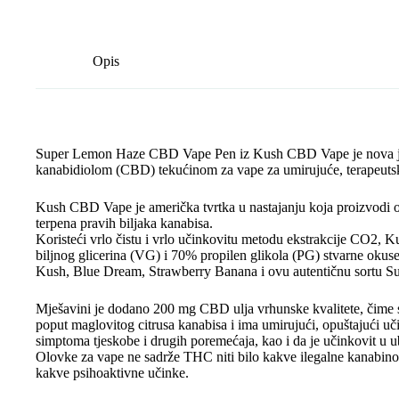
Opis
Super Lemon Haze CBD Vape Pen iz Kush CBD Vape je nova jed
kanabidiolom (CBD) tekućinom za vape za umirujuće, terapeuts
Kush CBD Vape je američka tvrtka u nastajanju koja proizvodi o
terpena pravih biljaka kanabisa.
Koristeći vrlo čistu i vrlo učinkovitu metodu ekstrakcije CO2
biljnog glicerina (VG) i 70% propilen glikola (PG) stvarne okuse
Kush, Blue Dream, Strawberry Banana i ovu autentičnu sortu 
Mješavini je dodano 200 mg CBD ulja vrhunske kvalitete, čime s
poput maglovitog citrusa kanabisa i ima umirujući, opuštajući 
simptoma tjeskobe i drugih poremećaja, kao i da je učinkovit u 
Olovke za vape ne sadrže THC niti bilo kakve ilegalne kanabinoid
kakve psihoaktivne učinke.