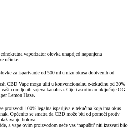
L
b
s
e
r
l
e
i
o
A
n
n
o
p
g
k
k
p
e
r
nokratna vaporizator olovka unaprijed napunjena
ke učinke.
lovke za isparivanje od 500 ml u nizu okusa dobivenih od
, Kush CBD Vape mogu uliti u konvencionalnu e-tekućinu od 30%
 vaših omiljenih sojeva kanabisa. Cijeli asortiman uključuje OG
Super Lemon Haze.
e proizvodi 100% legalna isparljiva e-tekućina koja ima okus
učinak. Općenito se smatra da CBD može biti od pomoći protiv
ublažavanju bolova.
e, a vape ovim proizvodom neće vas ‘napušiti’ niti izazvati bilo