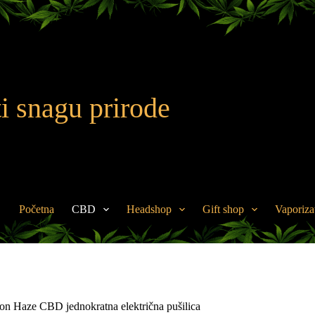
i snagu prirode
Početna
CBD
Headshop
Gift shop
Vaporiza
n Haze CBD jednokratna električna pušilica