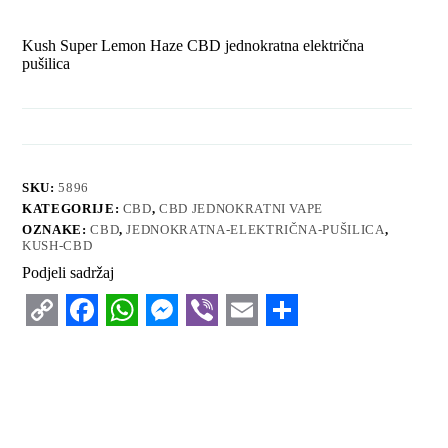
Kush Super Lemon Haze CBD jednokratna električna
pušilica
SKU:
5896
KATEGORIJE:
CBD
,
CBD JEDNOKRATNI VAPE
OZNAKE:
CBD
,
JEDNOKRATNA-ELEKTRIČNA-PUŠILICA
,
KUSH-CBD
Podjeli sadržaj
C
F
W
M
V
E
S
o
a
h
e
i
m
h
p
c
a
s
b
a
a
y
e
t
s
e
i
r