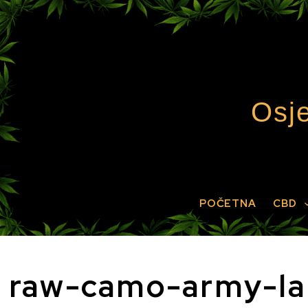
Preskoči
na
sadržaj
Osje
POČETNA
CBD
raw-camo-army-la