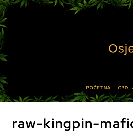
Preskoči
na
sadržaj
Osje
POČETNA
CBD
raw-kingpin-mafi