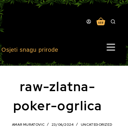
Preskoči
na
sadržaj
Košarica
Osjeti snagu prirode
raw-zlatna-
poker-ogrlica
AMAR MURATOVIC
23/06/2024
UNCATEGORIZED