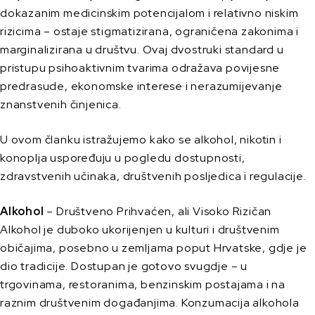
dokazanim medicinskim potencijalom i relativno niskim
rizicima – ostaje stigmatizirana, ograničena zakonima i
marginalizirana u društvu. Ovaj dvostruki standard u
pristupu psihoaktivnim tvarima odražava povijesne
predrasude, ekonomske interese i nerazumijevanje
znanstvenih činjenica.
U ovom članku istražujemo kako se alkohol, nikotin i
konoplja uspoređuju u pogledu dostupnosti,
zdravstvenih učinaka, društvenih posljedica i regulacije.
Alkohol
– Društveno Prihvaćen, ali Visoko Rizičan
Alkohol je duboko ukorijenjen u kulturi i društvenim
običajima, posebno u zemljama poput Hrvatske, gdje je
dio tradicije. Dostupan je gotovo svugdje – u
trgovinama, restoranima, benzinskim postajama i na
raznim društvenim događanjima. Konzumacija alkohola