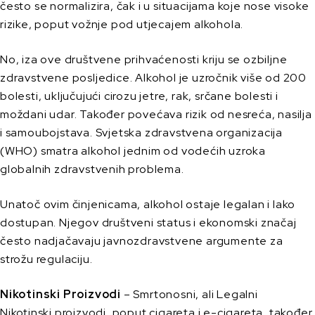
često se normalizira, čak i u situacijama koje nose visoke
rizike, poput vožnje pod utjecajem alkohola.
No, iza ove društvene prihvaćenosti kriju se ozbiljne
zdravstvene posljedice. Alkohol je uzročnik više od 200
bolesti, uključujući cirozu jetre, rak, srčane bolesti i
moždani udar. Također povećava rizik od nesreća, nasilja
i samoubojstava. Svjetska zdravstvena organizacija
(WHO) smatra alkohol jednim od vodećih uzroka
globalnih zdravstvenih problema.
Unatoč ovim činjenicama, alkohol ostaje legalan i lako
dostupan. Njegov društveni status i ekonomski značaj
često nadjačavaju javnozdravstvene argumente za
strožu regulaciju.
Nikotinski Proizvodi
– Smrtonosni, ali Legalni
Nikotinski proizvodi, poput cigareta i e-cigareta, također