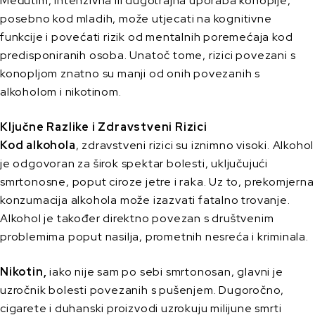
Međutim, intenzivna ili dugotrajna uporaba konoplje,
posebno kod mladih, može utjecati na kognitivne
funkcije i povećati rizik od mentalnih poremećaja kod
predisponiranih osoba. Unatoč tome, rizici povezani s
konopljom znatno su manji od onih povezanih s
alkoholom i nikotinom.
Ključne Razlike i Zdravstveni Rizici
Kod alkohola
, zdravstveni rizici su iznimno visoki. Alkohol
je odgovoran za širok spektar bolesti, uključujući
smrtonosne, poput ciroze jetre i raka. Uz to, prekomjerna
konzumacija alkohola može izazvati fatalno trovanje.
Alkohol je također direktno povezan s društvenim
problemima poput nasilja, prometnih nesreća i kriminala.
Nikotin,
iako nije sam po sebi smrtonosan, glavni je
uzročnik bolesti povezanih s pušenjem. Dugoročno,
cigarete i duhanski proizvodi uzrokuju milijune smrti