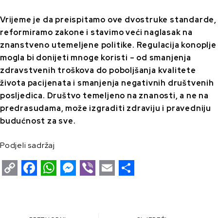
Vrijeme je da preispitamo ove dvostruke standarde,
reformiramo zakone i stavimo veći naglasak na
znanstveno utemeljene politike. Regulacija konoplje
mogla bi donijeti mnoge koristi – od smanjenja
zdravstvenih troškova do poboljšanja kvalitete
života pacijenata i smanjenja negativnih društvenih
posljedica. Društvo temeljeno na znanosti, a ne na
predrasudama, može izgraditi zdraviju i pravedniju
budućnost za sve.
Podjeli sadržaj
C
F
W
M
V
E
S
o
a
h
e
i
m
h
p
c
a
s
b
a
a