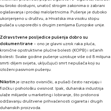
su široko dostupni, unatoč strogim zakonima o zabrani
oglašavanja i prodaji maloljetnicima. Pušenje je duboko
ukorijenjeno u društvu, a Hrvatska ima visoku stopu
pušača u usporedbi s drugim zemljama Europske unije.
Zdravstvene posljedice pušenja dobro su
dokumentirane
– ono je glavni uzrok raka pluća,
kronične opstruktivne plućne bolesti (KOPB) i srčanih
bolesti. Svake godine pušenje uzrokuje više od 8 milijuna
smrti diljem svijeta, uključujući smrt nepušača koji su
izloženi pasivnom pušenju.
Nikotin
je izrazito ovisnički, a pušači često razvijaju i
fizičku i psihološku ovisnost. Ipak, duhanska industrija
ulaže milijarde u marketing i lobiranje, što pridonosi
održavanju društvene prihvaćenosti cigareta i drugih
duhanskih proizvoda.