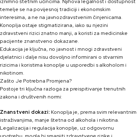
iznimno štetnim učincima. Njihova legalnost i dostupnost
temelje se na povijesnoj tradiciji i ekonomskim
interesima, a ne na javnozdravstvenim činjenicama.
Konoplja ostaje stigmatizirana, iako su njezini
zdravstveni rizici znatno manji, a koristi za medicinske
pacijente znanstveno dokazane.
Edukacija je ključna, no javnost i mnogi zdravstveni
djelatnici i dalje nisu dovoljno informirani o stvarnim
rizicima i koristima konoplje u usporedbi s alkoholom i
nikotinom.
Zašto Je Potrebna Promjena?
Postoje tri ključna razloga za preispitivanje trenutnih
zakona i društvenih normi:
Znanstveni dokazi:
Konoplja je, prema svim relevantnim
istraživanjima, manje štetna od alkohola i nikotina.
Legalizacija i regulacija konoplje, uz odgovornu
upotrebu, mogla bi smanjiti zdravstvene rizike i