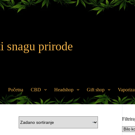
i snagu prirode
Početna
CBD
Headshop
Gift shop
Vaporiza
Filtrir