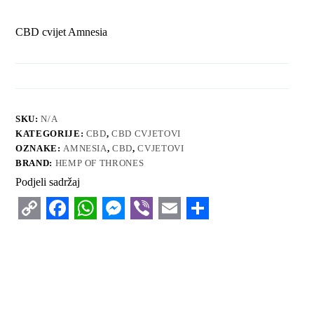
CBD cvijet Amnesia
SKU:
N/A
KATEGORIJE:
CBD
,
CBD CVJETOVI
OZNAKE:
AMNESIA
,
CBD
,
CVJETOVI
BRAND:
HEMP OF THRONES
Podjeli sadržaj
C
F
W
M
V
E
S
o
a
h
e
i
m
h
p
c
a
s
b
a
a
y
e
t
s
e
i
r