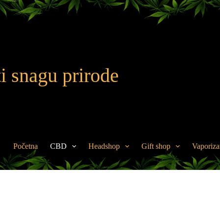
i snagu prirode
Početna
CBD
Headshop
Gift shop
Vaporiza