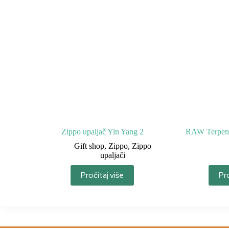
Zippo upaljač Yin Yang 2
RAW Terpene
Gift shop
,
Zippo
,
Zippo
upaljači
Pročitaj više
Pro