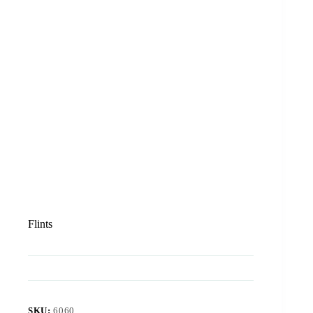
Flints
SKU:
6060