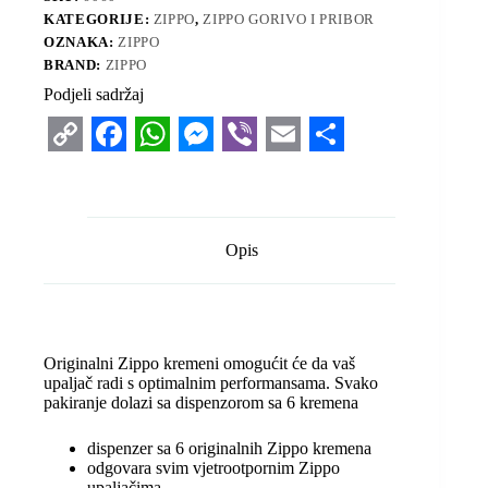
KATEGORIJE:
ZIPPO
,
ZIPPO GORIVO I PRIBOR
OZNAKA:
ZIPPO
BRAND:
ZIPPO
Podjeli sadržaj
C
F
W
M
V
E
S
o
a
h
e
i
m
h
p
c
a
s
b
a
a
Opis
y
e
t
s
e
i
r
L
b
s
e
r
l
e
i
o
A
n
Originalni Zippo kremeni omogućit će da vaš
n
o
p
g
upaljač radi s optimalnim performansama. Svako
pakiranje dolazi sa dispenzorom sa 6 kremena
k
k
p
e
r
dispenzer sa 6 originalnih Zippo kremena
odgovara svim vjetrootpornim Zippo
upaljačima