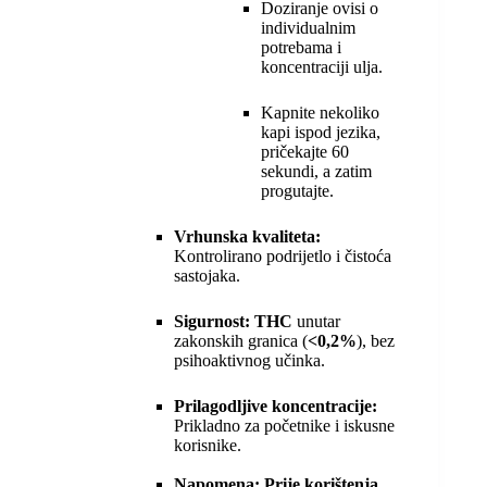
Doziranje ovisi o
individualnim
potrebama i
koncentraciji ulja.
Kapnite nekoliko
kapi ispod jezika,
pričekajte 60
sekundi, a zatim
progutajte.
Vrhunska kvaliteta:
Kontrolirano podrijetlo i čistoća
sastojaka.
Sigurnost:
THC
unutar
zakonskih granica (
<0,2%
), bez
psihoaktivnog učinka.
Prilagodljive koncentracije:
Prikladno za početnike i iskusne
korisnike.
Napomena: Prije korištenja