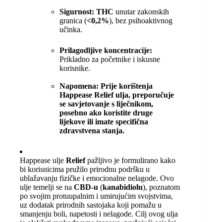
Sigurnost:
THC
unutar zakonskih
granica (
<0,2%
), bez psihoaktivnog
učinka.
Prilagodljive koncentracije:
Prikladno za početnike i iskusne
korisnike.
Napomena: Prije korištenja
Happease Relief ulja, preporučuje
se savjetovanje s liječnikom,
posebno ako koristite druge
lijekove ili imate specifična
zdravstvena stanja.
Happease ulje
Relief
pažljivo je formulirano kako
bi korisnicima pružilo prirodnu podršku u
ublažavanju fizičke i emocionalne nelagode. Ovo
ulje temelji se na
CBD-u
(
kanabidiolu
), poznatom
po svojim protuupalnim i umirujućim svojstvima,
uz dodatak prirodnih sastojaka koji pomažu u
smanjenju boli, napetosti i nelagode. Cilj ovog ulja