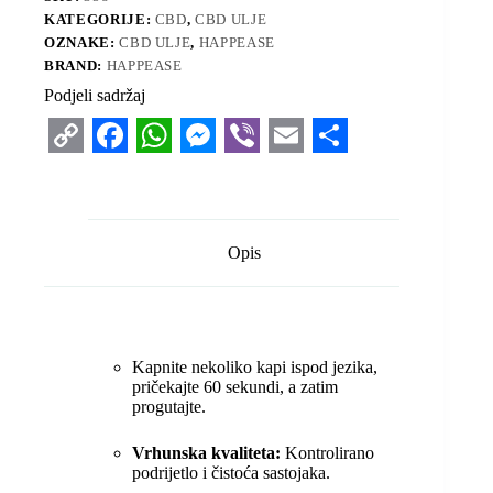
KATEGORIJE:
CBD
,
CBD ULJE
OZNAKE:
CBD ULJE
,
HAPPEASE
BRAND:
HAPPEASE
Podjeli sadržaj
C
F
W
M
V
E
S
o
a
h
e
i
m
h
p
c
a
s
b
a
a
Opis
y
e
t
s
e
i
r
L
b
s
e
r
l
e
i
o
A
n
Kapnite nekoliko kapi ispod jezika,
n
o
p
g
pričekajte 60 sekundi, a zatim
progutajte.
k
k
p
e
r
Vrhunska kvaliteta:
Kontrolirano
podrijetlo i čistoća sastojaka.