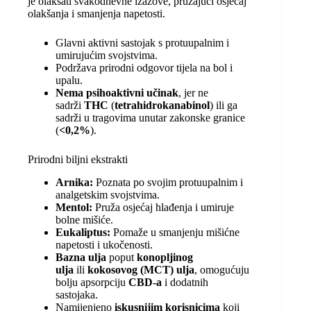
je olakšati svakodnevne izazove, pružajući osjećaj
olakšanja i smanjenja napetosti.
Glavni aktivni sastojak s protuupalnim i
umirujućim svojstvima.
Podržava prirodni odgovor tijela na bol i
upalu.
Nema psihoaktivni učinak
, jer ne
sadrži
THC
(
tetrahidrokanabinol
) ili ga
sadrži u tragovima unutar zakonske granice
(
<0,2%
).
Prirodni biljni ekstrakti
Arnika:
Poznata po svojim protuupalnim i
analgetskim svojstvima.
Mentol:
Pruža osjećaj hlađenja i umiruje
bolne mišiće.
Eukaliptus:
Pomaže u smanjenju mišićne
napetosti i ukočenosti.
Bazna ulja
poput
konopljinog
ulja
ili
kokosovog (MCT) ulja
, omogućuju
bolju apsorpciju
CBD-a
i dodatnih
sastojaka.
Namijenjeno
iskusnijim korisnicima
koji