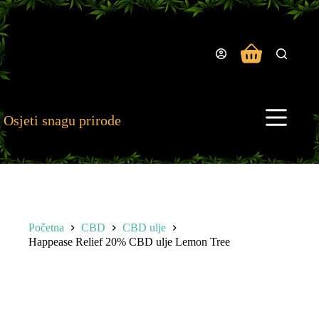
Preskoči
na
sadržaj
Košarica
Osjeti snagu prirode
Početna
CBD
CBD ulje
Happease Relief 20% CBD ulje Lemon Tree