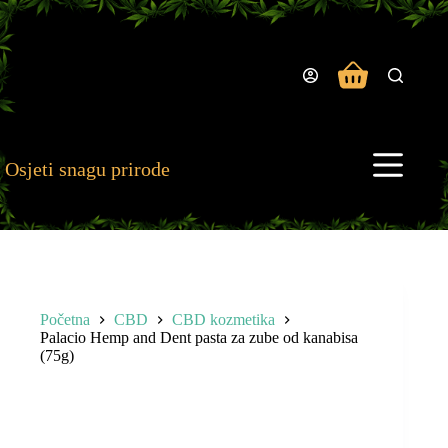
Preskoči
na
sadržaj
Košarica
Osjeti snagu prirode
Početna
CBD
CBD kozmetika
Palacio Hemp and Dent pasta za zube od kanabisa
(75g)