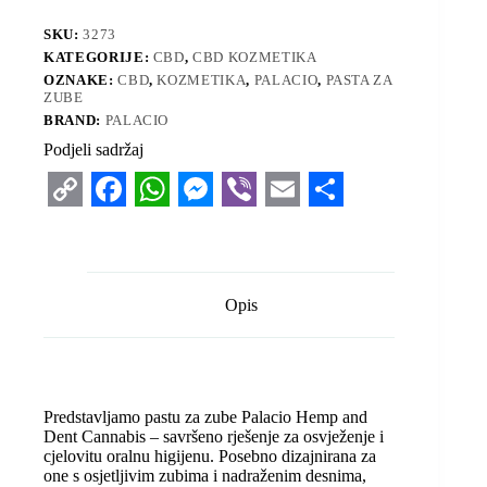
SKU:
3273
KATEGORIJE:
CBD
,
CBD KOZMETIKA
OZNAKE:
CBD
,
KOZMETIKA
,
PALACIO
,
PASTA ZA
ZUBE
BRAND:
PALACIO
Podjeli sadržaj
C
F
W
M
V
E
S
o
a
h
e
i
m
h
p
c
a
s
b
a
a
Opis
y
e
t
s
e
i
r
L
b
s
e
r
l
e
i
o
A
n
Predstavljamo pastu za zube Palacio Hemp and
n
o
p
g
Dent Cannabis – savršeno rješenje za osvježenje i
cjelovitu oralnu higijenu. Posebno dizajnirana za
k
k
p
e
one s osjetljivim zubima i nadraženim desnima,