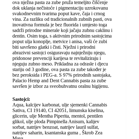
r
ova nježna pasta za zube pruža temeljito čišćenje
dok uklanja nečistoće i pigmentaciju uzrokovanu
svakodnevnim tvarima poput kave, čaja i crnog
vina. Za razliku od tradicionalnih zubnih pasti, ova
inovativna formula je bez fluorida i umjesto toga
sadrži prirodne minerale koji jačaju zubnu caklinu i
dentin. Osim toga, s aktivnim prirodnim sastojcima
poput ulja konoplje, metvice i anisa, vaši će zubi
biti savršeno glatki i čisti. Nježni i prirodni
abrazivni sastojci osiguravaju najnježniju njegu,
pridonose prevenciji karijesa te revitaliziraju i
njeguju zubno meso. Prikladna za odrasle i djecu
stariju od 3 godine, ova pasta za zube također je
bez peroksida i PEG-a. S 97% prirodnih sastojaka,
Palacio Hemp and Dent Cannabis pasta za zube
savršen je izbor za sveobuhvatnu oralnu higijenu.
Sastojci:
Aqua, kalcijev karbonat, ulje sjemenki Cannabis
Sativa, CI 19140, CI 42051, limunska kiselina,
glicerin, ulje Mentha Piperita, mentol, pentilen
glikol, ulje ploda Pimpinella Anisum, kalijev
sorbat, natrijev benzoat, natrijev lauril sulfat,
natrijev saharin, ksantanska guma , Škrob Zea
Mays