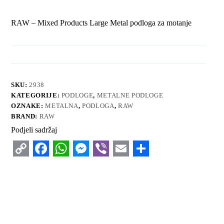
RAW – Mixed Products Large Metal podloga za motanje
SKU:
2938
KATEGORIJE:
PODLOGE
,
METALNE PODLOGE
OZNAKE:
METALNA
,
PODLOGA
,
RAW
BRAND:
RAW
Podjeli sadržaj
C
F
W
M
V
E
S
o
a
h
e
i
m
h
p
c
a
s
b
a
a
y
e
t
s
e
i
r