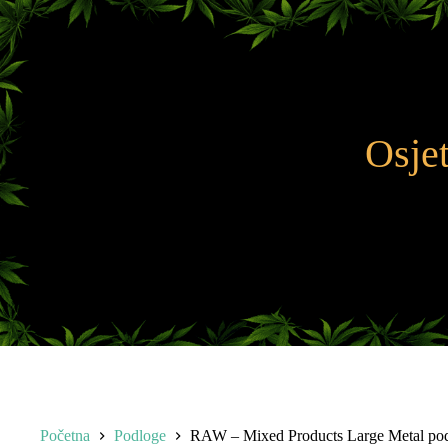
Preskoči
na
sadržaj
Osjet
Početna
Podloge
RAW – Mixed Products Large Metal pod