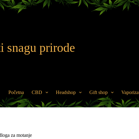
i snagu prirode
Početna
CBD
Headshop
Gift shop
Vaporiza
loga za motanje