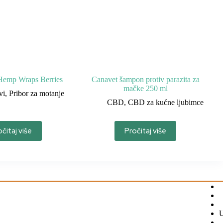
Hemp Wraps Berries
Canavet šampon protiv parazita za
mačke 250 ml
vi
,
Pribor za motanje
CBD
,
CBD za kućne ljubimce
čitaj više
Pročitaj više
U