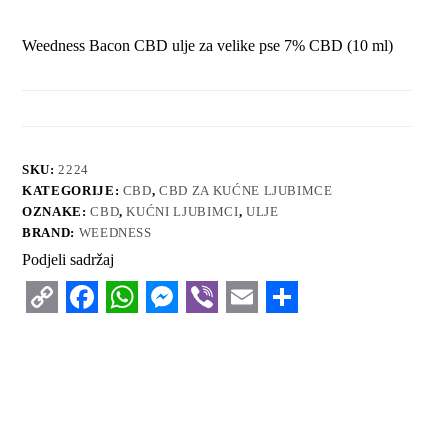
Weedness Bacon CBD ulje za velike pse 7% CBD (10 ml)
SKU:
2224
KATEGORIJE:
CBD
,
CBD ZA KUĆNE LJUBIMCE
OZNAKE:
CBD
,
KUĆNI LJUBIMCI
,
ULJE
BRAND:
WEEDNESS
Podjeli sadržaj
C
F
W
M
V
E
S
o
a
h
e
i
m
h
p
c
a
s
b
a
a
y
e
t
s
e
i
r