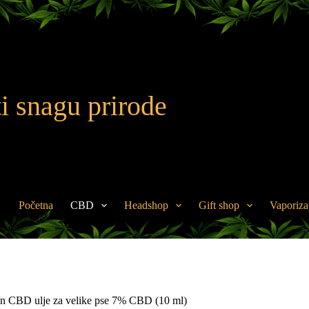
i snagu prirode
Početna
CBD
Headshop
Gift shop
Vaporiza
 CBD ulje za velike pse 7% CBD (10 ml)