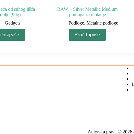
jeća od suhog lišća
RAW – Silver Metallic Medium
oplje (90g)
podloga za motanje
Gadgets
Podloge
,
Metalne podloge
čitaj više
Pročitaj više
U
Autorska prava © 2026 - 