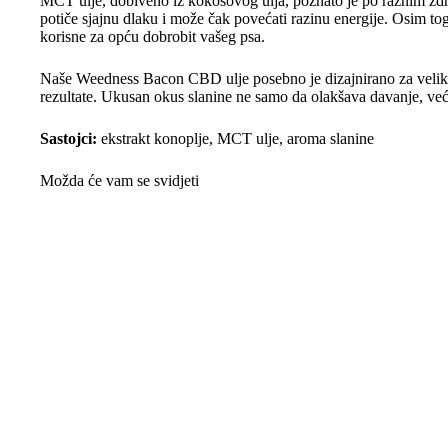
MCT ulje, dobiveno iz kokosovog ulja, poznato je po raznim z
potiče sjajnu dlaku i može čak povećati razinu energije. Osim to
korisne za opću dobrobit vašeg psa.
Naše Weedness Bacon CBD ulje posebno je dizajnirano za velike
rezultate. Ukusan okus slanine ne samo da olakšava davanje, već
Sastojci:
ekstrakt konoplje, MCT ulje, aroma slanine
Možda će vam se svidjeti