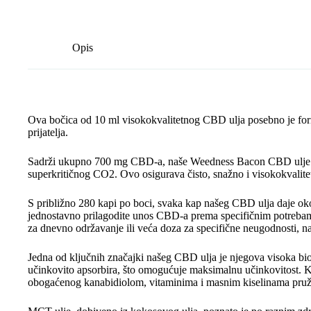
Opis
Ova bočica od 10 ml visokokvalitetnog CBD ulja posebno je form
prijatelja.
Sadrži ukupno 700 mg CBD-a, naše Weedness Bacon CBD ulje j
superkritičnog CO2. Ovo osigurava čisto, snažno i visokokvalite
S približno 280 kapi po boci, svaka kap našeg CBD ulja daje 
jednostavno prilagodite unos CBD-a prema specifičnim potrebam
za dnevno održavanje ili veća doza za specifične neugodnosti, na
Jedna od ključnih značajki našeg CBD ulja je njegova visoka bio
učinkovito apsorbira, što omogućuje maksimalnu učinkovitost. 
obogaćenog kanabidiolom, vitaminima i masnim kiselinama pruža 