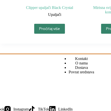
Clipper upaljači Black Crystal
Mirisna svi
kon
Upaljači
Pročitaj više
Pro
Kontakt
O nama
Dostava
Povrat sredstava
ook
Instagram
TikTok
LinkedIn