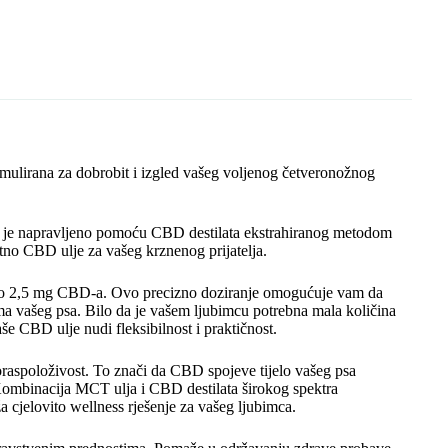
L
b
s
e
r
l
e
i
o
A
n
n
o
p
g
k
k
p
e
r
ulirana za dobrobit i izgled vašeg voljenog četveronožnog
e napravljeno pomoću CBD destilata ekstrahiranog metodom
tno CBD ulje za vašeg krznenog prijatelja.
oko 2,5 mg CBD-a. Ovo precizno doziranje omogućuje vam da
a vašeg psa. Bilo da je vašem ljubimcu potrebna mala količina
še CBD ulje nudi fleksibilnost i praktičnost.
raspoloživost. To znači da CBD spojeve tijelo vašeg psa
Kombinacija MCT ulja i CBD destilata širokog spektra
cjelovito wellness rješenje za vašeg ljubimca.