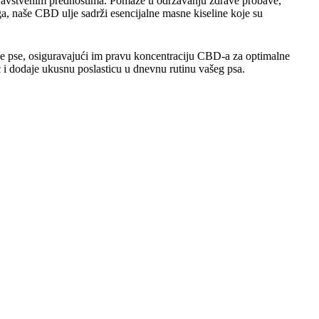
dravstvenim prednostima. Pomaže u održavanju zdrave probave,
ga, naše CBD ulje sadrži esencijalne masne kiseline koje su
 pse, osiguravajući im pravu koncentraciju CBD-a za optimalne
 i dodaje ukusnu poslasticu u dnevnu rutinu vašeg psa.