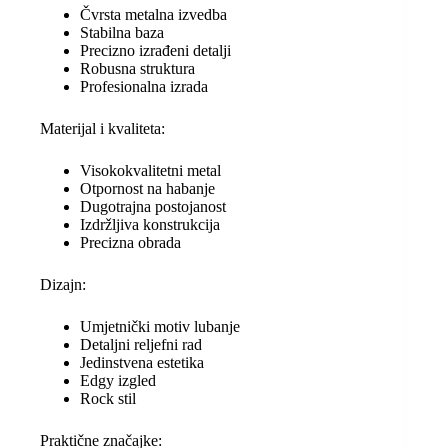
Čvrsta metalna izvedba
Stabilna baza
Precizno izrađeni detalji
Robusna struktura
Profesionalna izrada
Materijal i kvaliteta:
Visokokvalitetni metal
Otpornost na habanje
Dugotrajna postojanost
Izdržljiva konstrukcija
Precizna obrada
Dizajn:
Umjetnički motiv lubanje
Detaljni reljefni rad
Jedinstvena estetika
Edgy izgled
Rock stil
Praktične značajke: