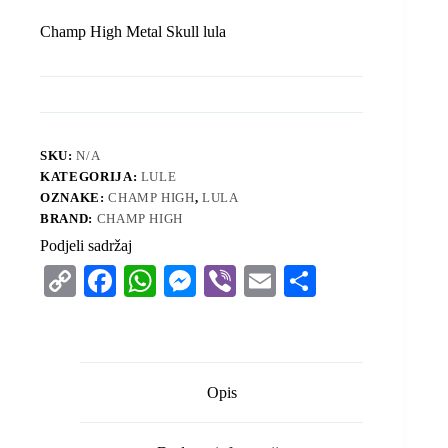
Champ High Metal Skull lula
SKU:
N/A
KATEGORIJA:
LULE
OZNAKE:
CHAMP HIGH
,
LULA
BRAND:
CHAMP HIGH
Podjeli sadržaj
C
Fa
W
M
Vi
E
S
op
ce
ha
es
be
m
ha
y
bo
ts
se
r
ail
re
Li
ok
A
ng
Opis
nk
pp
er