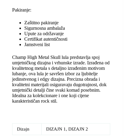
Pakiranje:
Zaštitno pakiranje
Sigurnosna ambalaža
Upute za održavanje
Certifikat autentičnosti
Jamstveni list
Champ High Metal Skull lula predstavlja spoj
umjetničkog dizajna i vrhunske izrade. Izrađena od
kvalitetnog metala s detaljno izrađenim motivom
lubanje, ova lula je savršen izbor za ljubitelje
jedinstvenog i edgy dizajna. Precizna obrada i
kvalitetni materijali osiguravaju dugotrajnost, dok
umjetnički detalji čine svaki komad posebnim.
Idealna za kolekcionare i one koji cijene
karakterističan rock stil.
Dizajn
DIZAJN 1, DIZAJN 2