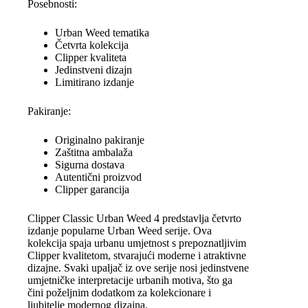
Posebnosti:
Urban Weed tematika
Četvrta kolekcija
Clipper kvaliteta
Jedinstveni dizajn
Limitirano izdanje
Pakiranje:
Originalno pakiranje
Zaštitna ambalaža
Sigurna dostava
Autentični proizvod
Clipper garancija
Clipper Classic Urban Weed 4 predstavlja četvrto
izdanje popularne Urban Weed serije. Ova
kolekcija spaja urbanu umjetnost s prepoznatljivim
Clipper kvalitetom, stvarajući moderne i atraktivne
dizajne. Svaki upaljač iz ove serije nosi jedinstvene
umjetničke interpretacije urbanih motiva, što ga
čini poželjnim dodatkom za kolekcionare i
ljubitelje modernog dizajna.